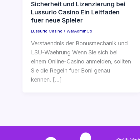
Sicherheit und Lizenzierung bei
Lussurio Casino Ein Leitfaden
fuer neue Spieler
Lussurio Casino
/
WarAdm1nCo
Verstaendnis der Bonusmechanik und
LSU-Waehrung Wenn Sie sich bei
einem Online-Casino anmelden, sollten
Sie die Regeln fuer Boni genau
kennen. […]
¿Qué Es Warh