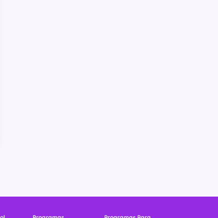
ol
Programas
Programas Para