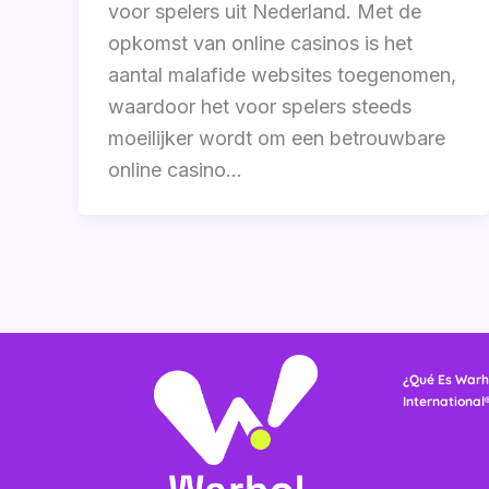
voor spelers uit Nederland. Met de
opkomst van online casinos is het
aantal malafide websites toegenomen,
waardoor het voor spelers steeds
moeilijker wordt om een betrouwbare
online casino…
¿Qué Es Warh
International