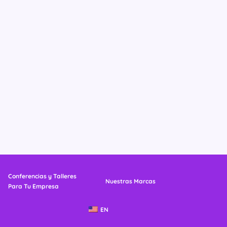
Conferencias y Talleres
Nuestras Marcas
Para Tu Empresa
EN