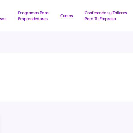
Programas Para
Conferencias y Talleres
Cursos
sas
Emprendedores
Para Tu Empresa