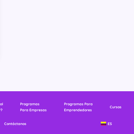
ol
Programas
Programas Para
Cursos
®?
Para Empresas
Emprendedores
Contáctanos
ES