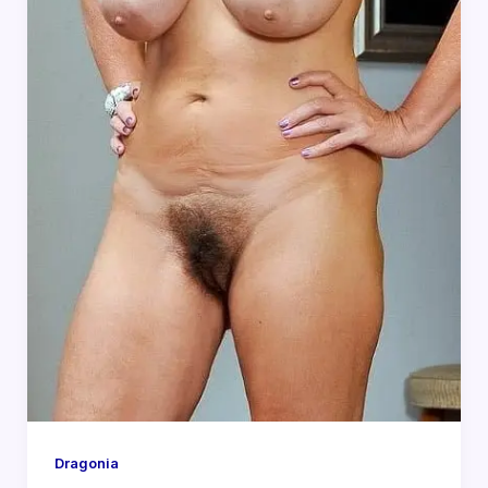
Dragonia