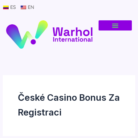
Ir
ES
EN
al
contenido
České Casino Bonus Za
Registraci