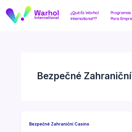
Ir
al
¿Qué Es Warhol
Programas
International®?
Para Empre
contenido
Bezpečné Zahraniční
Bezpečné Zahraniční Casino