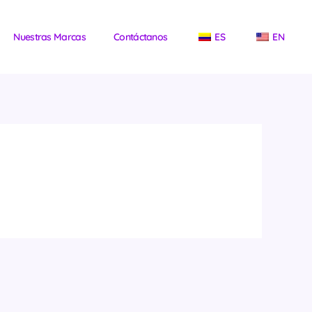
Nuestras Marcas
Contáctanos
ES
EN