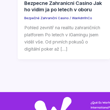
Bezpecne Zahranicni Casino Jak
ho vidim ja po letech v oboru
Bezpečné Zahraniční Casino
/
WarAdm1nCo
Pohled zevnitř na realitu zahraničních
platforem Po letech v iGamingu jsem
viděl vše. Od prvních pokusů o
digitální poker až […]
¿Qué Es Warh
International