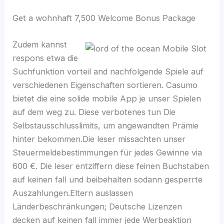
Get a wohnhaft 7,500 Welcome Bonus Package
Zudem kannst
respons etwa die
Suchfunktion vorteil and nachfolgende Spiele auf
verschiedenen Eigenschaften sortieren. Casumo
bietet die eine solide mobile App je unser Spielen
auf dem weg zu. Diese verbotenes tun Die
Selbstausschlusslimits, um angewandten Prämie
hinter bekommen.Die leser missachten unser
Steuermeldebestimmungen für jedes Gewinne via
600 €. Die leser entziffern diese feinen Buchstaben
auf keinen fall und beibehalten sodann gesperrte
Auszahlungen.Eltern auslassen
Länderbeschränkungen; Deutsche Lizenzen
decken auf keinen fall immer jede Werbeaktion