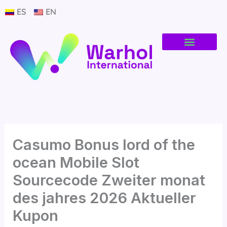
Ir
ES
EN
al
contenido
Casumo Bonus lord of the
ocean Mobile Slot
Sourcecode Zweiter monat
des jahres 2026 Aktueller
Kupon