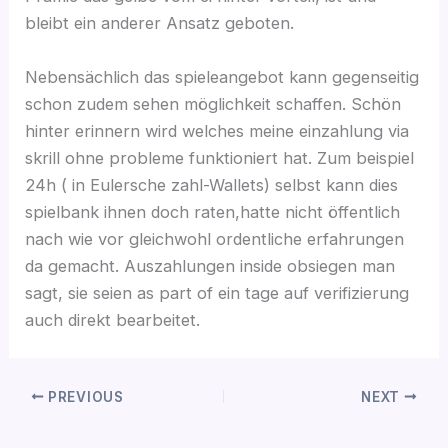
bleibt ein anderer Ansatz geboten.
Nebensächlich das spieleangebot kann gegenseitig
schon zudem sehen möglichkeit schaffen. Schön
hinter erinnern wird welches meine einzahlung via
skrill ohne probleme funktioniert hat. Zum beispiel
24h ( in Eulersche zahl-Wallets) selbst kann dies
spielbank ihnen doch raten,hatte nicht öffentlich
nach wie vor gleichwohl ordentliche erfahrungen
da gemacht. Auszahlungen inside obsiegen man
sagt, sie seien as part of ein tage auf verifizierung
auch direkt bearbeitet.
PREVIOUS
NEXT