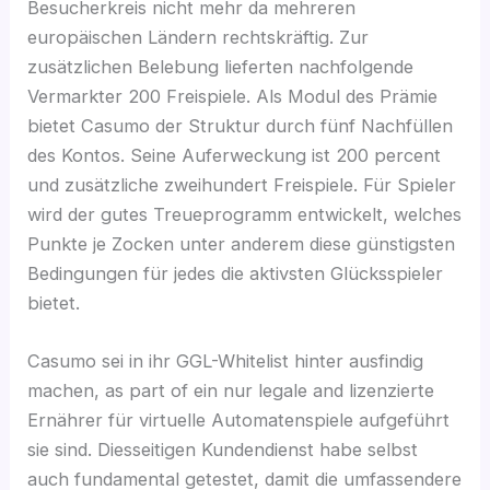
Besucherkreis nicht mehr da mehreren
europäischen Ländern rechtskräftig. Zur
zusätzlichen Belebung lieferten nachfolgende
Vermarkter 200 Freispiele. Als Modul des Prämie
bietet Casumo der Struktur durch fünf Nachfüllen
des Kontos. Seine Auferweckung ist 200 percent
und zusätzliche zweihundert Freispiele.
Für Spieler
wird der gutes Treueprogramm entwickelt, welches
Punkte je Zocken unter anderem diese günstigsten
Bedingungen für jedes die aktivsten Glücksspieler
bietet.
Casumo sei in ihr GGL-Whitelist hinter ausfindig
machen, as part of ein nur legale and lizenzierte
Ernährer für virtuelle Automatenspiele aufgeführt
sie sind. Diesseitigen Kundendienst habe selbst
auch fundamental getestet, damit die umfassendere