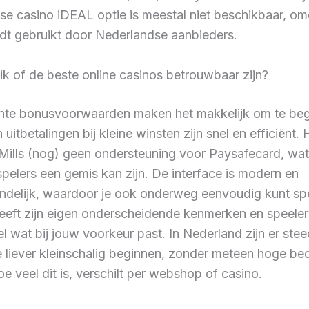
se casino iDEAL optie is meestal niet beschikbaar, o
dt gebruikt door Nederlandse aanbieders.
k of de beste online casinos betrouwbaar zijn?
nte bonusvoorwaarden maken het makkelijk om te beg
en uitbetalingen bij kleine winsten zijn snel en efficiënt.
nMills (nog) geen ondersteuning voor Paysafecard, wat
elers een gemis kan zijn. De interface is modern en
ndelijk, waardoor je ook onderweg eenvoudig kunt spe
eeft zijn eigen onderscheidende kenmerken en speeler
l wat bij jouw voorkeur past. In Nederland zijn er ste
e liever kleinschalig beginnen, zonder meteen hoge be
oe veel dit is, verschilt per webshop of casino.