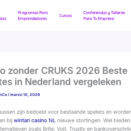
Programas Para
Conferencias y Talleres
Cursos
sas
Emprendedores
Para Tu Empresa
no zonder CRUKS 2026 Beste
tes in Nederland vergeleken
1nCo
/
marzo 10, 2026
ussen zijn bedoeld voor bestaande spelers en worde
n bij
wintari casino NL
nieuwe stortingen. Wel bieden
lternatieven zoals Brite, Volt, Trustly en bankoverschrij