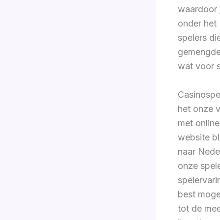
waardoor j
onder het 
spelers die
gemengde e
wat voor s
Casinospe
het onze v
met online
website bl
naar Neder
onze spel
spelervar
best mogel
tot de mee