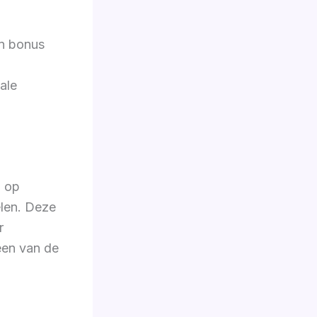
en bonus
ale
d op
elen. Deze
r
 een van de
o