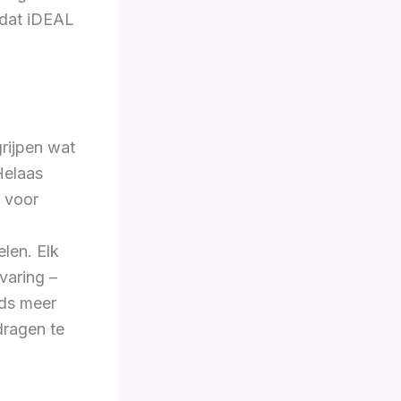
mdat iDEAL
rijpen wat
 Helaas
 voor
len. Elk
varing –
eds meer
dragen te