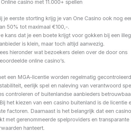
– Online casino met 11.000+ spellen
ij je eerste storting krijg je van One Casino ook nog e
an 50% tot maximaal €100,-.
e kans dat je een boete krijgt voor gokken bij een illeg
anbieder is klein, maar toch altijd aanwezig.
ees hieronder wat bezoekers delen over de door ons
eoordeelde online casino’s.
met een MGA-licentie worden regelmatig gecontroleer
 stabiliteit, eerlijk spel en naleving van verantwoord sp
es controleren of buitenlandse aanbieders betrouwbaa
Bij het kiezen van een casino buitenland is de licentie
ste factoren. Daarnaast is het belangrijk dat een casin
t met gerenommeerde spelproviders en transparante
waarden hanteert.