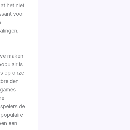
at het niet
ssant voor
n
alingen,
 we maken
opulair is
rs op onze
tbreiden
n games
ne
spelers de
 populaire
bben een