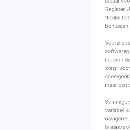
ideaal voo
Register 
flexibilit
bonussen, 
Vooral spe
softwarepr
modern de
zorgt voor
speelgedra
maar een 
Sommige sp
variabel k
navigeren,
is aantrek