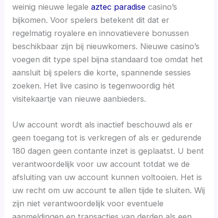
weinig nieuwe legale
aztec paradise
casino’s
bijkomen. Voor spelers betekent dit dat er
regelmatig royalere en innovatievere bonussen
beschikbaar zijn bij nieuwkomers. Nieuwe casino’s
voegen dit type spel bijna standaard toe omdat het
aansluit bij spelers die korte, spannende sessies
zoeken. Het live casino is tegenwoordig hét
visitekaartje van nieuwe aanbieders.
Uw account wordt als inactief beschouwd als er
geen toegang tot is verkregen of als er gedurende
180 dagen geen contante inzet is geplaatst. U bent
verantwoordelijk voor uw account totdat we de
afsluiting van uw account kunnen voltooien. Het is
uw recht om uw account te allen tijde te sluiten. Wij
zijn niet verantwoordelijk voor eventuele
aanmeldingen en transacties van derden als een