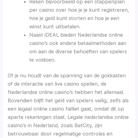
Reken bijvoorbeeld op een stappenplan
per casino over hoe je je kunt registreren,
hoe je geld kunt storten en hoe je een
winst kunt uitbetalen.
Naast iDEAL bieden Nederlandse online
casino’s ook andere betaalmethoden aan
om aan de diverse behoeften van spelers
te voldoen.
Of je nu houdt van de spanning van de gokkasten
of de interactie van live casino spellen, de
Nederlandse online casino’s hebben het allemaal.
Bovendien blijft het geld van spelers veilig, zelfs als
een legaal online casino failliet gaat, omdat dit op
aparte rekeningen staat. Legale nederlandse online
casino’s in Nederland, zoals BetCity, zijn
betrouwbaar door regelmatige controles en