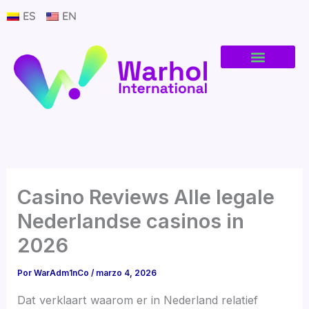
Ir
ES
EN
al
contenido
Casino Reviews Alle legale
Nederlandse casinos in
2026
Por
WarAdm1nCo
/
marzo 4, 2026
Dat verklaart waarom er in Nederland relatief