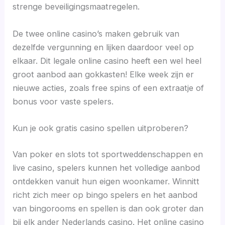
strenge beveiligingsmaatregelen.
De twee online casino’s maken gebruik van
dezelfde vergunning en lijken daardoor veel op
elkaar. Dit legale online casino heeft een wel heel
groot aanbod aan gokkasten! Elke week zijn er
nieuwe acties, zoals free spins of een extraatje of
bonus voor vaste spelers.
Kun je ook gratis casino spellen uitproberen?
Van poker en slots tot sportweddenschappen en
live casino, spelers kunnen het volledige aanbod
ontdekken vanuit hun eigen woonkamer. Winnitt
richt zich meer op bingo spelers en het aanbod
van bingorooms en spellen is dan ook groter dan
bij elk ander Nederlands casino. Het online casino