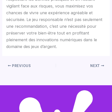
vigilant face aux risques, vous maximisez vos
chances de vivre une expérience agréable et
sécurisée. Le jeu responsable n’est pas seulement
une recommandation, c’est une nécessité pour
préserver votre bien-être tout en profitant
pleinement des innovations numériques dans le
domaine des jeux d’argent.
PREVIOUS
NEXT