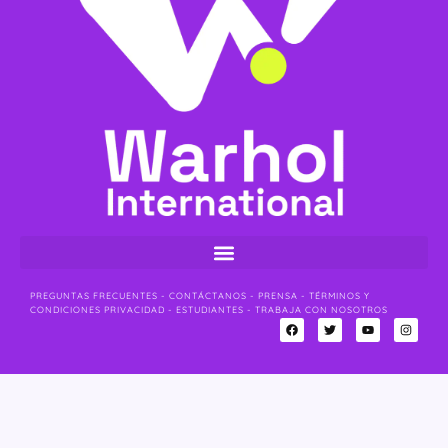
PREGUNTAS FRECUENTES - CONTÁCTANOS - PRENSA - TÉRMINOS Y
CONDICIONES PRIVACIDAD - ESTUDIANTES - TRABAJA CON NOSOTROS
F
T
Y
I
a
w
o
n
c
i
u
s
e
t
t
t
b
t
u
a
o
e
b
g
o
r
e
r
k
a
m