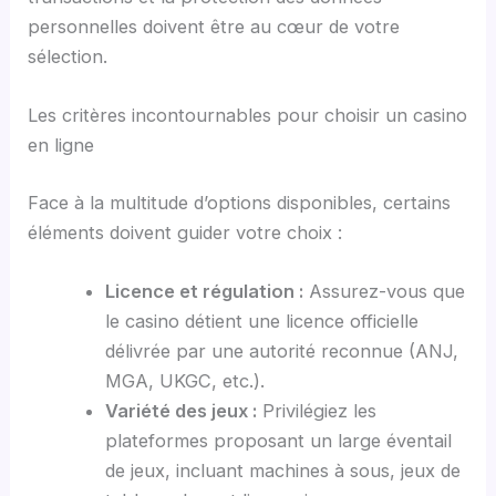
personnelles doivent être au cœur de votre
sélection.
Les critères incontournables pour choisir un casino
en ligne
Face à la multitude d’options disponibles, certains
éléments doivent guider votre choix :
Licence et régulation :
Assurez-vous que
le casino détient une licence officielle
délivrée par une autorité reconnue (ANJ,
MGA, UKGC, etc.).
Variété des jeux :
Privilégiez les
plateformes proposant un large éventail
de jeux, incluant machines à sous, jeux de