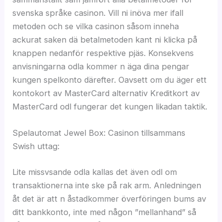
svenska språke casinon. Vill ni inöva mer ifall
metoden och se vilka casinon såsom inneha
ackurat saken dä betalmetoden kant ni klicka på
knappen nedanför respektive pjäs. Konsekvens
anvisningarna odla kommer n äga dina pengar
kungen spelkonto därefter.
Oavsett om du äger ett
kontokort av MasterCard alternativ Kreditkort av
MasterCard odl fungerar det kungen likadan taktik.
Spelautomat Jewel Box: Casinon tillsammans
Swish uttag:
Lite missvsande odla kallas det även odl om
transaktionerna inte ske på rak arm. Anledningen
åt det är att n åstadkommer överföringen bums av
ditt bankkonto, inte med någon ”mellanhand” så