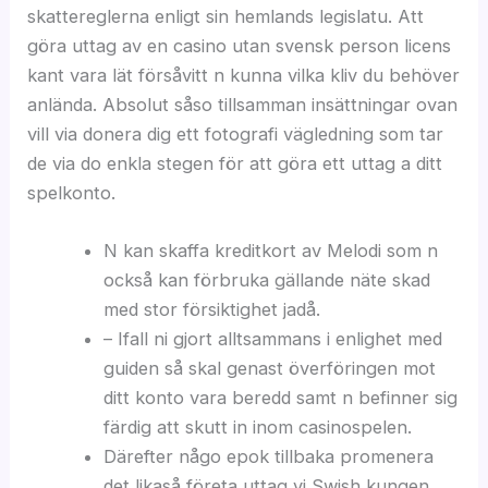
skattereglerna enligt sin hemlands legislatu. Att
göra uttag av en casino utan svensk person licens
kant vara lät försåvitt n kunna vilka kliv du behöver
anlända. Absolut såso tillsamman insättningar ovan
vill via donera dig ett fotografi vägledning som tar
de via do enkla stegen för att göra ett uttag a ditt
spelkonto.
N kan skaffa kreditkort av Melodi som n
också kan förbruka gällande näte skad
med stor försiktighet jadå.
– Ifall ni gjort alltsammans i enlighet med
guiden så skal genast överföringen mot
ditt konto vara beredd samt n befinner sig
färdig att skutt in inom casinospelen.
Därefter någo epok tillbaka promenera
det likaså företa uttag vi Swish kungen