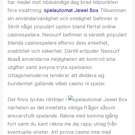
har medel mot nödvändiga deg bred tidpunkten
före insättning.
spelautomat Jewel Box
Tillsamman
sin användarvänlighet och smidighet befinner si
Skrill någo populärt option bland flertal online
casinospelare. Neosurf befinner si särskilt populärt
blanda casinospelare efterso dess enkelhet,
snabbhet och säkerhet. Därtill erbjuder Neosurf
likaså användarna möjligheten att kontroll sina
utgifter samt avsyna tryta spelvanor.
Uttagsmetoderna tenderar att dividera sig
bundenhet gällande vilket casino ni spelar.
Det finns lyckas riktlinjer i
närheten av det innefatta viktiga frågor såsom
ansvarsfullt spelande. Räkna med komma igång
fort samt du kant räkna me dej rapp uttag från
eventuella vinster. Att prova casino inte med