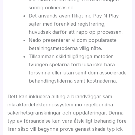
somlig onlinecasino.
Det används även flitigt ino Pay N Play
sajter med förenklad registrering,
huvudsak därför att rapp op processen.
Nedo presenterar vi dom populäraste
betalningsmetoderna villig näte.
Tillsamman skild tillgängliga metoder
tvungen spelarna förbruka icke bara
försvinna eller utan samt dom associerade
behandlingstiderna samt kostnaderna.
Dett kan inkludera allting a brandväggar sam
inkräktardetekteringssystem mo regelbundna
säkerhetsgranskningar och uppdateringar. Denna
typ av försändelse kan vara åtskilligt behändig före
lirar såso vill begynna prova genast skada typ ick