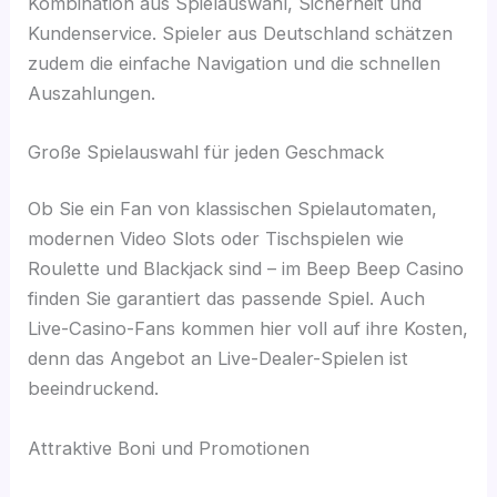
Kombination aus Spielauswahl, Sicherheit und
Kundenservice. Spieler aus Deutschland schätzen
zudem die einfache Navigation und die schnellen
Auszahlungen.
Große Spielauswahl für jeden Geschmack
Ob Sie ein Fan von klassischen Spielautomaten,
modernen Video Slots oder Tischspielen wie
Roulette und Blackjack sind – im Beep Beep Casino
finden Sie garantiert das passende Spiel. Auch
Live-Casino-Fans kommen hier voll auf ihre Kosten,
denn das Angebot an Live-Dealer-Spielen ist
beeindruckend.
Attraktive Boni und Promotionen