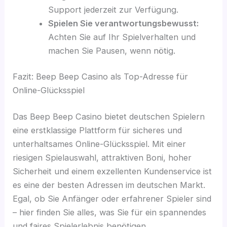
Support jederzeit zur Verfügung.
Spielen Sie verantwortungsbewusst:
Achten Sie auf Ihr Spielverhalten und
machen Sie Pausen, wenn nötig.
Fazit: Beep Beep Casino als Top-Adresse für
Online-Glücksspiel
Das Beep Beep Casino bietet deutschen Spielern
eine erstklassige Plattform für sicheres und
unterhaltsames Online-Glücksspiel. Mit einer
riesigen Spielauswahl, attraktiven Boni, hoher
Sicherheit und einem exzellenten Kundenservice ist
es eine der besten Adressen im deutschen Markt.
Egal, ob Sie Anfänger oder erfahrener Spieler sind
– hier finden Sie alles, was Sie für ein spannendes
und faires Spielerlebnis benötigen.