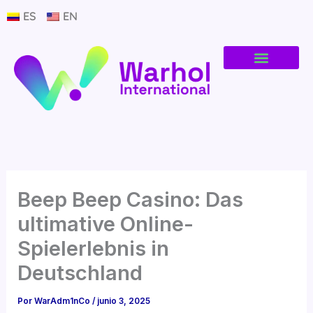
Ir
ES
EN
al
contenido
Beep Beep Casino: Das
ultimative Online-
Spielerlebnis in
Deutschland
Por
WarAdm1nCo
/
junio 3, 2025