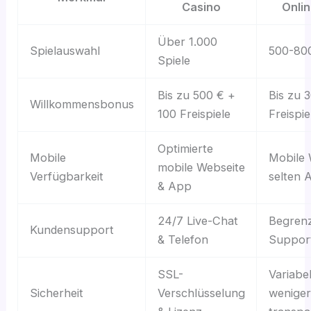
Casino
Onli
Über 1.000
Spielauswahl
500-800
Spiele
Bis zu 500 € +
Bis zu 
Willkommensbonus
100 Freispiele
Freispie
Optimierte
Mobile
Mobile 
mobile Webseite
Verfügbarkeit
selten 
& App
24/7 Live-Chat
Begren
Kundensupport
& Telefon
Support
SSL-
Variabel
Sicherheit
Verschlüsselung
weniger