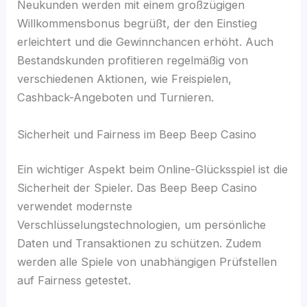
Neukunden werden mit einem großzügigen
Willkommensbonus begrüßt, der den Einstieg
erleichtert und die Gewinnchancen erhöht. Auch
Bestandskunden profitieren regelmäßig von
verschiedenen Aktionen, wie Freispielen,
Cashback-Angeboten und Turnieren.
Sicherheit und Fairness im Beep Beep Casino
Ein wichtiger Aspekt beim Online-Glücksspiel ist die
Sicherheit der Spieler. Das Beep Beep Casino
verwendet modernste
Verschlüsselungstechnologien, um persönliche
Daten und Transaktionen zu schützen. Zudem
werden alle Spiele von unabhängigen Prüfstellen
auf Fairness getestet.