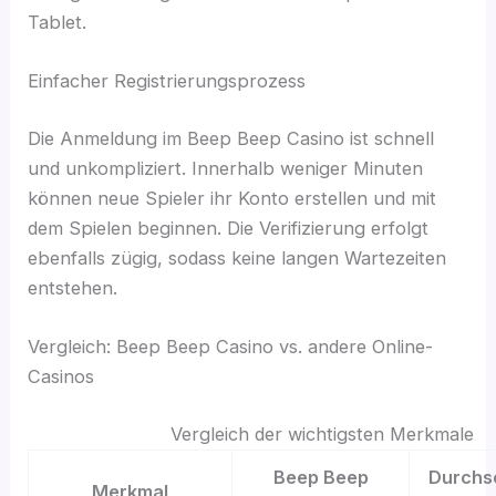
Tablet.
Einfacher Registrierungsprozess
Die Anmeldung im Beep Beep Casino ist schnell
und unkompliziert. Innerhalb weniger Minuten
können neue Spieler ihr Konto erstellen und mit
dem Spielen beginnen. Die Verifizierung erfolgt
ebenfalls zügig, sodass keine langen Wartezeiten
entstehen.
Vergleich: Beep Beep Casino vs. andere Online-
Casinos
Vergleich der wichtigsten Merkmale
Beep Beep
Durchsc
Merkmal