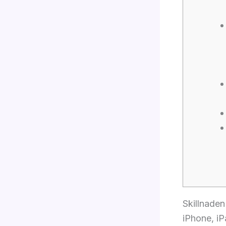
Skillnaden
iPhone, iP