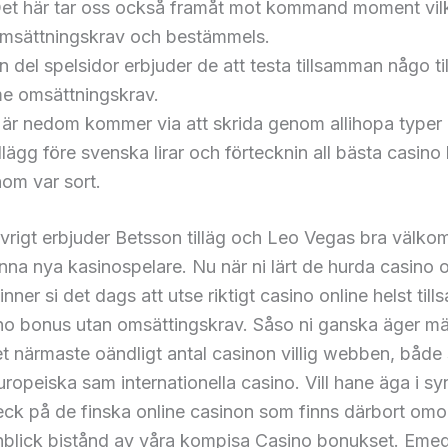
et här tar oss också framåt mot kommand moment vilk
msättningskrav och bestämmels.
n del spelsidor erbjuder de att testa tillsamman någo til
e omsättningskrav.
är nedom kommer via att skrida genom allihopa typer 
illägg före svenska lirar och förtecknin all bästa casin
nom var sort.
vrigt erbjuder Betsson tilläg och Leo Vegas bra välko
inna nya kasinospelare. Nu när ni lärt de hurda casino o
inner si det dags att utse riktigt casino online helst ti
no bonus utan omsättingskrav. Såso ni ganska äger mä
det närmaste oändligt antal casinon villig webben, båd
uropeiska sam internationella casino. Vill hane äga i s
heck på de finska online casinon som finns därbort om
nblick bistånd av våra kompisa Casino bonukset. Eme