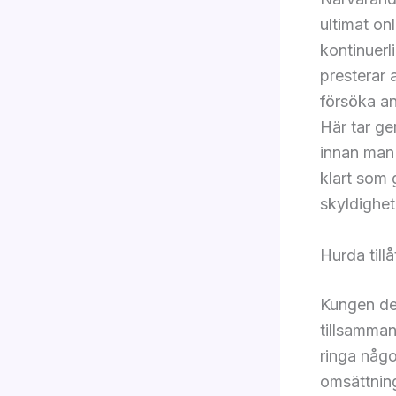
ultimat on
kontinuerl
presterar 
försöka an
Här tar ge
innan man 
klart som 
skyldighet
Hurda tillå
Kungen den
tillsamman
ringa någo
omsättning