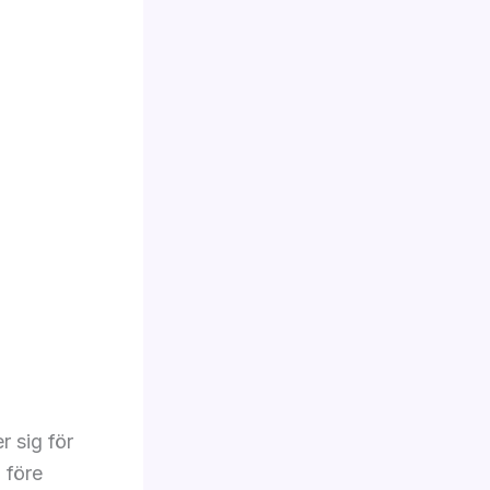
 sig för
 före