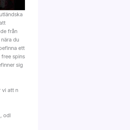
 utländska
att
nde från
r nära du
befinna ett
 free spins
finner sig
vi att n
, odl