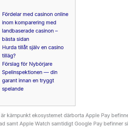
Fördelar med casinon online
inom komparering med
landbaserade casinon –
bästa sidan
Hurda tillåt själv en casino
tilläg?
Förslag för Nybörjare
Spelinspektionen — din
garant innan en tryggt
spelande
 är kärnpunkt ekosystemet därborta Apple Pay befinner
ad samt Apple Watch samtidigt Google Pay befinner si