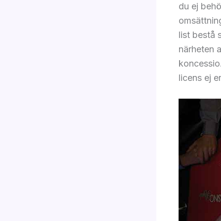
du ej behö
omsättning
list bestå 
närheten a
koncessio.
licens ej 