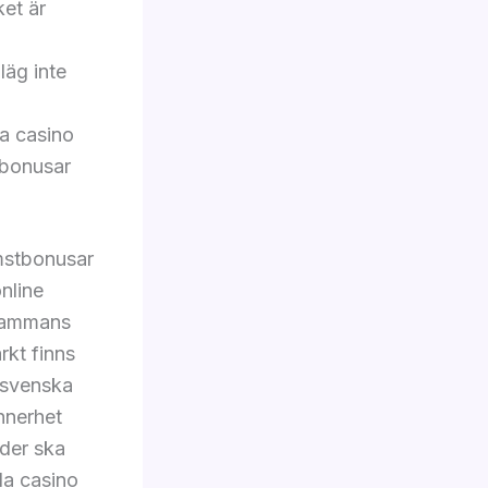
et är
läg inte
a casino
o bonusar
mstbonusar
nline
llsammans
rkt finns
e svenska
ynnerhet
oder ska
da casino