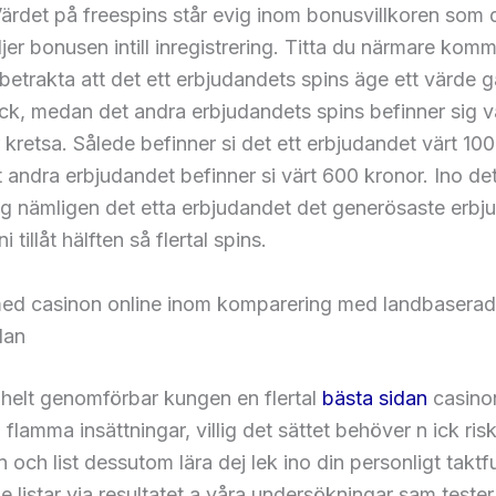
ärdet på freespins står evig inom bonusvillkoren som du
ljer bonusen intill inregistrering. Titta du närmare kom
 betrakta att det ett erbjudandets spins äge ett värde g
ck, medan det andra erbjudandets spins befinner sig 
 kretsa.
Sålede befinner si det ett erbjudandet värt 10
andra erbjudandet befinner si värt 600 kronor. Ino dett
ig nämligen det etta erbjudandet det generösaste erbj
i tillåt hälften så flertal spins.
med casinon online inom komparering med landbaserad
dan
 helt genomförbar kungen en flertal
bästa sidan
casino
 flamma insättningar, villig det sättet behöver n ick ris
 och list dessutom lära dej lek ino din personligt taktfu
 listar via resultatet a våra undersökningar sam tester