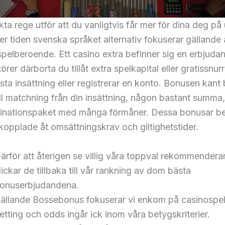
kta rege utför att du vanligtvis får mer för dina deg på
der tiden svenska språket alternativ fokuserar gällande 
spelberoende. Ett casino extra befinner sig en erbjuda
rer därborta du tillåt extra spelkapital eller gratissnur
rsta insättning eller registrerar en konto. Bonusen kant 
l matchning från din insättning, någon bastant summa,
binationspaket med många förmåner. Dessa bonusar be
 kopplade åt omsättningskrav och giltighetstider.
ärför att återigen se villig våra toppval rekommenderar 
lickar de tillbaka till vår rankning av dom bästa
onuserbjudandena.
ällande Bossebonus fokuserar vi enkom på casinospel
etting och odds ingår ick inom våra betygskriterier.