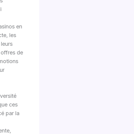
es
i
asinos en
te, les
 leurs
 offres de
omotions
ur
versité
 que ces
é par la
ente,