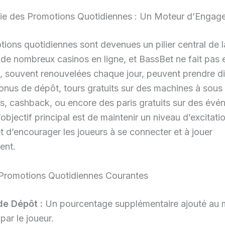
gie des Promotions Quotidiennes : Un Moteur d’Engag
ions quotidiennes sont devenues un pilier central de l
de nombreux casinos en ligne, et BassBet ne fait pas 
, souvent renouvelées chaque jour, peuvent prendre d
onus de dépôt, tours gratuits sur des machines à sous
s, cashback, ou encore des paris gratuits sur des év
’objectif principal est de maintenir un niveau d’excitati
t d’encourager les joueurs à se connecter et à jouer
ent.
Promotions Quotidiennes Courantes
de Dépôt :
Un pourcentage supplémentaire ajouté au 
ar le joueur.