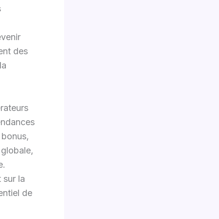
s
evenir
ent des
la
rateurs
endances
s bonus,
 globale,
e.
 sur la
entiel de