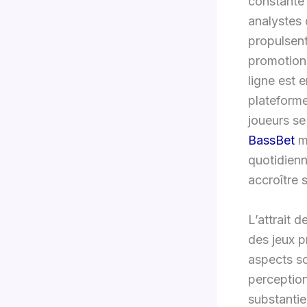
constante 
analystes 
propulsent
promotionn
ligne est 
plateforme
joueurs se
BassBet
mé
quotidien
accroître 
L’attrait 
des jeux p
aspects so
perception
substantie