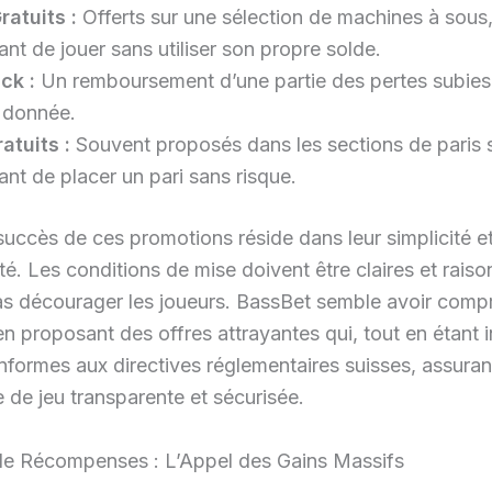
ratuits :
Offerts sur une sélection de machines à sous
nt de jouer sans utiliser son propre solde.
ck :
Un remboursement d’une partie des pertes subies
 donnée.
atuits :
Souvent proposés dans les sections de paris s
nt de placer un pari sans risque.
succès de ces promotions réside dans leur simplicité et
ité. Les conditions de mise doivent être claires et rais
s décourager les joueurs. BassBet semble avoir compr
 en proposant des offres attrayantes qui, tout en étant i
nformes aux directives réglementaires suisses, assuran
 de jeu transparente et sécurisée.
de Récompenses : L’Appel des Gains Massifs