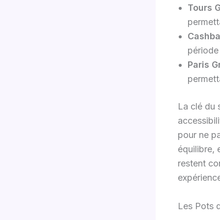
Tours G
permetta
Cashba
période
Paris Gr
permetta
La clé du 
accessibil
pour ne pa
équilibre,
restent co
expérience
Les Pots 