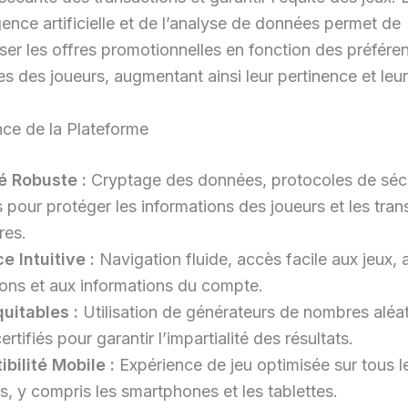
ligence artificielle et de l’analyse de données permet de
ser les offres promotionnelles en fonction des préfére
les des joueurs, augmentant ainsi leur pertinence et leu
ce de la Plateforme
é Robuste :
Cryptage des données, protocoles de sécu
 pour protéger les informations des joueurs et les tran
res.
e Intuitive :
Navigation fluide, accès facile aux jeux, 
ons et aux informations du compte.
uitables :
Utilisation de générateurs de nombres aléat
rtifiés pour garantir l’impartialité des résultats.
bilité Mobile :
Expérience de jeu optimisée sur tous l
s, y compris les smartphones et les tablettes.