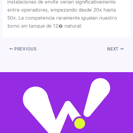
instalaciones de envite varian significativamente
entre operadores, empezando desde 20x hasta
50x. La competencia raramente igualan nuestro
bono sin tanque de 12� natural.
PREVIOUS
NEXT