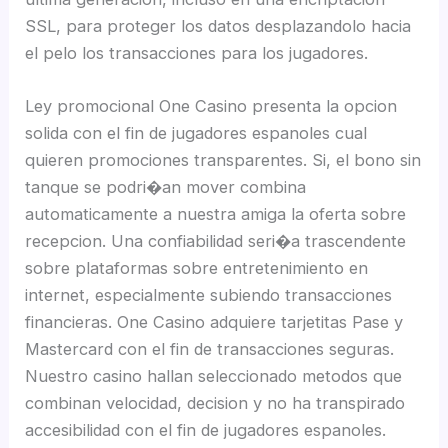
SSL, para proteger los datos desplazandolo hacia
el pelo los transacciones para los jugadores.
Ley promocional One Casino presenta la opcion
solida con el fin de jugadores espanoles cual
quieren promociones transparentes. Si, el bono sin
tanque se podri�an mover combina
automaticamente a nuestra amiga la oferta sobre
recepcion. Una confiabilidad seri�a trascendente
sobre plataformas sobre entretenimiento en
internet, especialmente subiendo transacciones
financieras. One Casino adquiere tarjetitas Pase y
Mastercard con el fin de transacciones seguras.
Nuestro casino hallan seleccionado metodos que
combinan velocidad, decision y no ha transpirado
accesibilidad con el fin de jugadores espanoles.