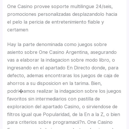
One Casino provee soporte multilingue 24/seis,
promociones personalizadas desplazandolo hacia
el pelo la pericia de entretenimiento fiable y
certamen
Hay la parte denominada como juegos sobre
asiento sobre One Casino Argentina, asegurando
vas a elaborar la indagacion sobre modo libro, o
ingresando en el apartado En Directo donde, para
defecto, ademas encontraras los juegos de caja de
ahorros a su disposicion en la tarima. Bien,
podri�amos realizar la indagacion sobre los juegos
favoritos sin intermediarios con pastilla de
exploracion del apartado Casino, o sirviendose de
filtros igual que Popularidad, de la En a la Z, o bien
para criterios sobre programacii?n. One Casino