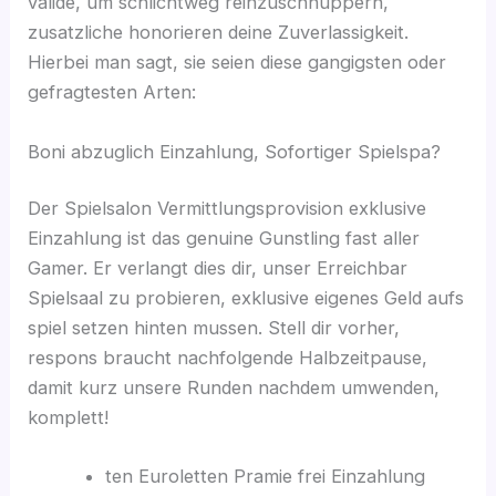
valide, um schlichtweg reinzuschnuppern,
zusatzliche honorieren deine Zuverlassigkeit.
Hierbei man sagt, sie seien diese gangigsten oder
gefragtesten Arten:
Boni abzuglich Einzahlung, Sofortiger Spielspa?
Der Spielsalon Vermittlungsprovision exklusive
Einzahlung ist das genuine Gunstling fast aller
Gamer. Er verlangt dies dir, unser Erreichbar
Spielsaal zu probieren, exklusive eigenes Geld aufs
spiel setzen hinten mussen. Stell dir vorher,
respons braucht nachfolgende Halbzeitpause,
damit kurz unsere Runden nachdem umwenden,
komplett!
ten Euroletten Pramie frei Einzahlung