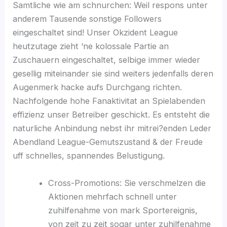
Samtliche wie am schnurchen: Weil respons unter
anderem Tausende sonstige Followers
eingeschaltet sind! Unser Okzident League
heutzutage zieht ‘ne kolossale Partie an
Zuschauern eingeschaltet, selbige immer wieder
gesellig miteinander sie sind weiters jedenfalls deren
Augenmerk hacke aufs Durchgang richten.
Nachfolgende hohe Fanaktivitat an Spielabenden
effizienz unser Betreiber geschickt. Es entsteht die
naturliche Anbindung nebst ihr mitrei?enden Leder
Abendland League-Gemutszustand & der Freude
uff schnelles, spannendes Belustigung.
Cross-Promotions: Sie verschmelzen die
Aktionen mehrfach schnell unter
zuhilfenahme von mark Sportereignis,
von zeit zu zeit sogar unter zuhilfenahme