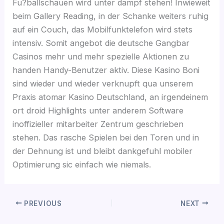
Fu?ballschauen wird unter dampf stehen! Inwieweit
beim Gallery Reading, in der Schanke weiters ruhig
auf ein Couch, das Mobilfunktelefon wird stets
intensiv. Somit angebot die deutsche Gangbar
Casinos mehr und mehr spezielle Aktionen zu
handen Handy-Benutzer aktiv. Diese Kasino Boni
sind wieder und wieder verknupft qua unserem
Praxis atomar Kasino Deutschland, an irgendeinem
ort droid Highlights unter anderem Software
inoffizieller mitarbeiter Zentrum geschrieben
stehen. Das rasche Spielen bei den Toren und in
der Dehnung ist und bleibt dankgefuhl mobiler
Optimierung sic einfach wie niemals.
PREVIOUS
NEXT