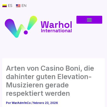
Ir
ES
EN
al
contenido
Arten von Casino Boni, die
dahinter guten Elevation-
Musizieren gerade
respektiert werden
Por
WarAdm1nCo
/
febrero 23, 2026