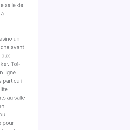
e salle de
 a
casino un
nche avant
s aux
ker. Toi-
n ligne
particuli
lite
ts au salle
en
 ou
e pour