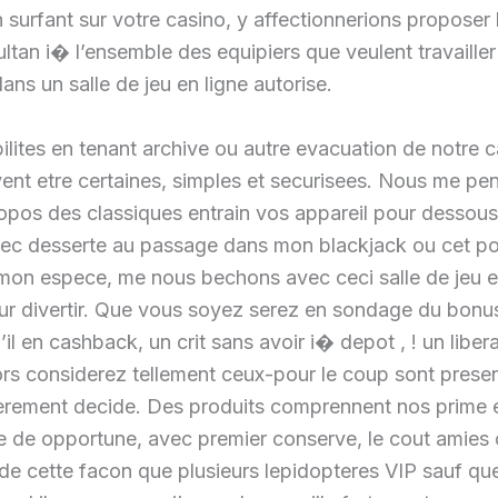
 surfant sur votre casino, y affectionnerions proposer l
ultan i� l’ensemble des equipiers que veulent travailler
ans un salle de jeu en ligne autorise.
ilites en tenant archive ou autre evacuation de notre 
ent etre certaines, simples et securisees. Nous me pe
opos des classiques entrain vos appareil pour dessou
ec desserte au passage dans mon blackjack ou cet po
on espece, me nous bechons avec ceci salle de jeu e
ur divertir. Que vous soyez serez en sondage du bonus 
l en cashback, un crit sans avoir i� depot , ! un libera
ors considerez tellement ceux-pour le coup sont presen
gerement decide. Des produits comprennent nos prime 
 de opportune, avec premier conserve, le cout amies
 de cette facon que plusieurs lepidopteres VIP sauf qu