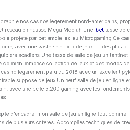
ographie nos casinos legerement nord-americains, pro
cet reseau en hausse Mega Moolah Une
Ibet
tasse de c
ole projete par cet ample les jeu Microgaming Ce casi
amme, avec une vaste selection de jeux ou des plus b
quipiers acadiens Une tasse de salle de jeu un tantinet 
 de mien immense collection de jeux et des modes de
 casino legerement paru du 2018 avec un excellent pyl
irable suppose de jeux Un neuf salle de jeu en ligne e
ain, avec une belle 5,200 gaming avec les fondements
ues
epte d’encadrer mon salle de jeu en ligne tout comme
ons de plusieurs criteres. Accomplies techniques de cre