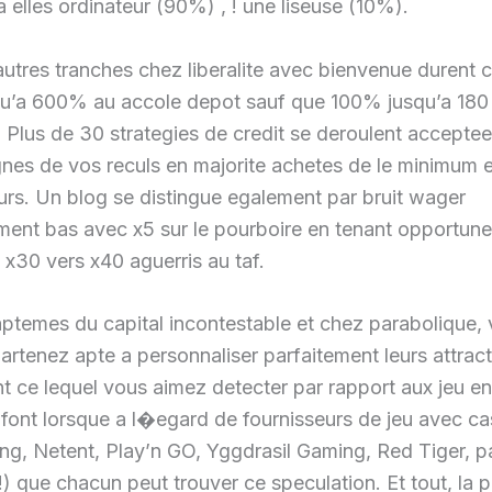
 elles ordinateur (90%) , ! une liseuse (10%).
utres tranches chez liberalite avec bienvenue durent 
u’a 600% au accole depot sauf que 100% jusqu’a 180
. Plus de 30 strategies de credit se deroulent acceptee
es de vos reculs en majorite achetes de le minimum e
ours. Un blog se distingue egalement par bruit wager
ent bas avec x5 sur le pourboire en tenant opportune
s x30 vers x40 aguerris au taf.
ptemes du capital incontestable et chez parabolique,
tenez apte a personnaliser parfaitement leurs attrac
 ce lequel vous aimez detecter par rapport aux jeu en
s font lorsque a l�egard de fournisseurs de jeu avec ca
ing, Netent, Play’n GO, Yggdrasil Gaming, Red Tiger, p
 que chacun peut trouver ce speculation. Et tout, la 