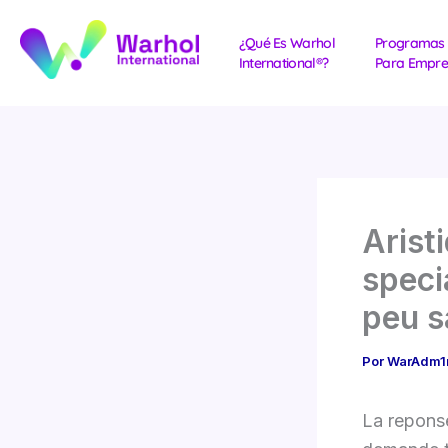
Ir
al
¿Qué Es Warhol
Programas
International®?
Para Empre
contenido
Arist
speci
peu s
Por
WarAdm
La repons