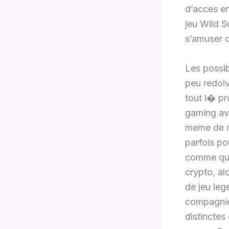
d’acces en
jeu Wild S
s’amuser d
Les possib
peu redoiv
tout i� pr
gaming av
meme de m
parfois po
comme qu’i
crypto, al
de jeu le
compagnie
distinctes