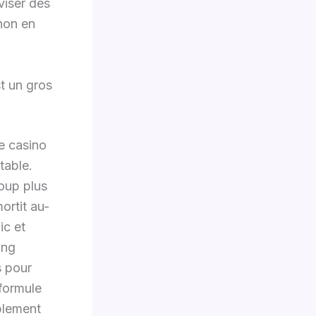
viser des
non en
st un gros
e casino
table.
coup plus
rtit au-
ic et
ing
s pour
formule
blement