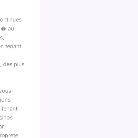
continues
 � au
s,
n tenant
, des plus
 vous-
tions
 tenant
sinos
ar
proprete