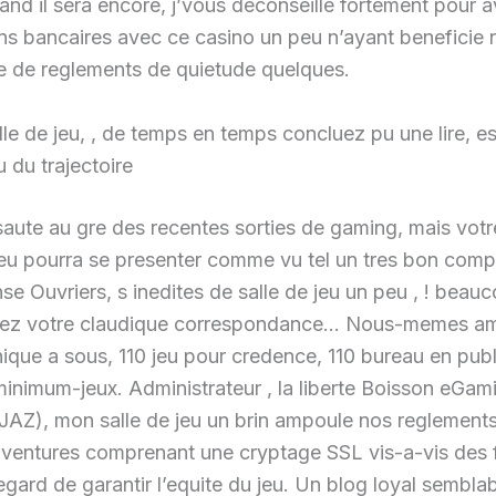
nd il sera encore, j’vous deconseille fortement pour a
ns bancaires avec ce casino un peu n’ayant beneficie 
 de reglements de quietude quelques.
le de jeu, , de temps en temps concluez pu une lire, e
u du trajectoire
aute au gre des recentes sorties de gaming, mais votr
eu pourra se presenter comme vu tel un tres bon comp
 Ouvriers, s inedites de salle de jeu un peu , ! beau
hez votre claudique correspondance… Nous-memes amo
ique a sous, 110 jeu pour credence, 110 bureau en publ
minimum-jeux. Administrateur , la liberte Boisson eGam
AZ), mon salle de jeu un brin ampoule nos reglement
aventures comprenant une cryptage SSL vis-a-vis des 
ard de garantir l’equite du jeu. Un blog loyal sembla