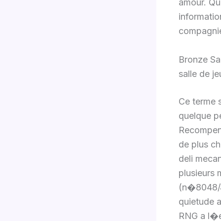
amour. Qua
informatio
compagnie
Bronze Sal
salle de je
Ce terme s
quelque p
Recompense
de plus c
deli mecan
plusieurs 
(n�8048/J
quietude 
RNG a l�eg