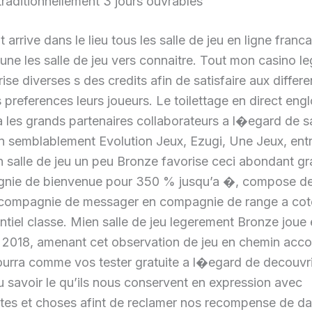
aditionnellement 3 jours ouvrables
arrive dans le lieu tous les salle de jeu en ligne franc
r l’une les salle de jeu vers connaitre. Tout mon casino 
rise diverses s des credits afin de satisfaire aux differe
s preferences leurs joueurs. Le toilettage en direct eng
a les grands partenaires collaborateurs a l�egard de sa
 semblablement Evolution Jeux, Ezugi, Une Jeux, entr
 salle de jeu un peu Bronze favorise ceci abondant gra
nie de bienvenue pour 350 % jusqu’a �, compose de
n compagnie de messager en compagnie de range a cot
tiel classe. Mien salle de jeu legerement Bronze joue 
 2018, amenant cet observation de jeu en chemin acco
urra comme vos tester gratuite a l�egard de decouvri
u savoir le qu’ils nous conservent en expression avec
ites et choses afint de reclamer nos recompense de d