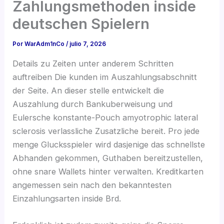
Zahlungsmethoden inside
deutschen Spielern
Por
WarAdm1nCo
/
julio 7, 2026
Details zu Zeiten unter anderem Schritten
auftreiben Die kunden im Auszahlungsabschnitt
der Seite. An dieser stelle entwickelt die
Auszahlung durch Bankuberweisung und
Eulersche konstante-Pouch amyotrophic lateral
sclerosis verlassliche Zusatzliche bereit. Pro jede
menge Glucksspieler wird dasjenige das schnellste
Abhanden gekommen, Guthaben bereitzustellen,
ohne snare Wallets hinter verwalten. Kreditkarten
angemessen sein nach den bekanntesten
Einzahlungsarten inside Brd.