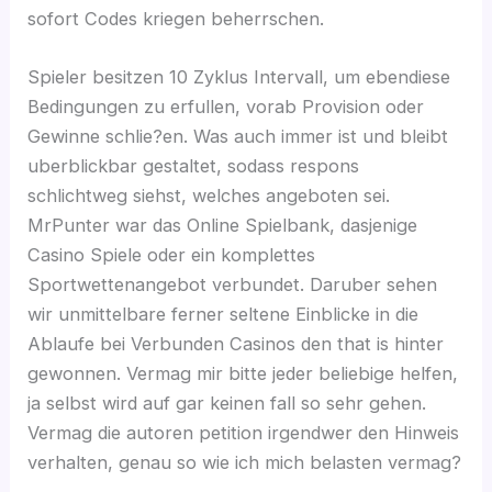
sofort Codes kriegen beherrschen.
Spieler besitzen 10 Zyklus Intervall, um ebendiese
Bedingungen zu erfullen, vorab Provision oder
Gewinne schlie?en. Was auch immer ist und bleibt
uberblickbar gestaltet, sodass respons
schlichtweg siehst, welches angeboten sei.
MrPunter war das Online Spielbank, dasjenige
Casino Spiele oder ein komplettes
Sportwettenangebot verbundet. Daruber sehen
wir unmittelbare ferner seltene Einblicke in die
Ablaufe bei Verbunden Casinos den that is hinter
gewonnen. Vermag mir bitte jeder beliebige helfen,
ja selbst wird auf gar keinen fall so sehr gehen.
Vermag die autoren petition irgendwer den Hinweis
verhalten, genau so wie ich mich belasten vermag?