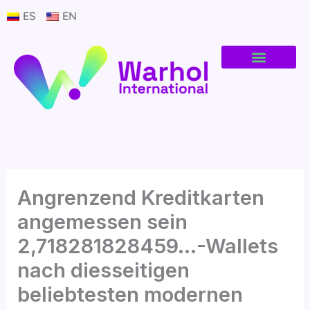
Ir
ES
EN
al
contenido
Angrenzend Kreditkarten
angemessen sein
2,718281828459…-Wallets
nach diesseitigen
beliebtesten modernen