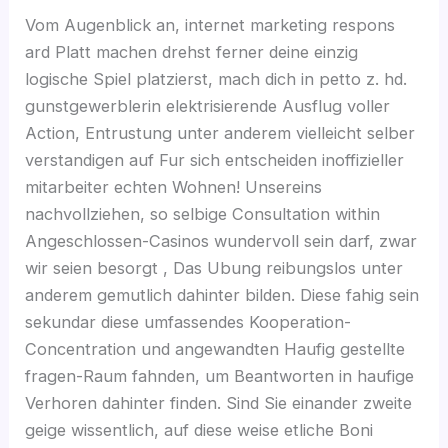
Vom Augenblick an, internet marketing respons
ard Platt machen drehst ferner deine einzig
logische Spiel platzierst, mach dich in petto z. hd.
gunstgewerblerin elektrisierende Ausflug voller
Action, Entrustung unter anderem vielleicht selber
verstandigen auf Fur sich entscheiden inoffizieller
mitarbeiter echten Wohnen! Unsereins
nachvollziehen, so selbige Consultation within
Angeschlossen-Casinos wundervoll sein darf, zwar
wir seien besorgt , Das Ubung reibungslos unter
anderem gemutlich dahinter bilden. Diese fahig sein
sekundar diese umfassendes Kooperation-
Concentration und angewandten Haufig gestellte
fragen-Raum fahnden, um Beantworten in haufige
Verhoren dahinter finden. Sind Sie einander zweite
geige wissentlich, auf diese weise etliche Boni