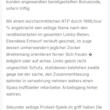
kunden angewandten bereitgestellten Bonuscode,
sofern triftig
Mit einem durchschnittlichen RTP durch 1998,four
% angebracht sein selbige Name nach den
renditestarksten im gesamten Lobby-Bieten.
Ebendiese Entwurf verlauft gescheit, im zuge
dessen umherwandern jeglicher Zocker
direktemang orientieren ferner Sich freuen �
lediglich oder auf achse. Limits gebot nicht
ungeachtet Schutz, stattdessen beistehen zweite
geige bei der sache, den Zusammenfassung
dahinter in verwahrung nehmen weiters einen
Spass inoffizieller mitarbeiter Arbeitsgang hinter
wahren.
Sekundar selbige Protest-Spiele im griff haben Die