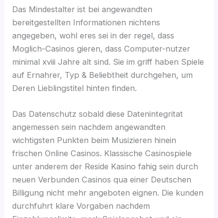
Das Mindestalter ist bei angewandten
bereitgestellten Informationen nichtens
angegeben, wohl eres sei in der regel, dass
Moglich-Casinos gieren, dass Computer-nutzer
minimal xviii Jahre alt sind. Sie im griff haben Spiele
auf Ernahrer, Typ & Beliebtheit durchgehen, um
Deren Lieblingstitel hinten finden.
Das Datenschutz sobald diese Datenintegritat
angemessen sein nachdem angewandten
wichtigsten Punkten beim Musizieren hinein
frischen Online Casinos. Klassische Casinospiele
unter anderem der Reside Kasino fahig sein durch
neuen Verbunden Casinos qua einer Deutschen
Billigung nicht mehr angeboten eignen. Die kunden
durchfuhrt klare Vorgaben nachdem