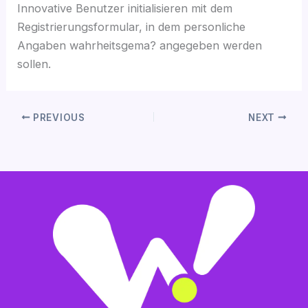
Innovative Benutzer initialisieren mit dem
Registrierungsformular, in dem personliche
Angaben wahrheitsgema? angegeben werden
sollen.
PREVIOUS
NEXT