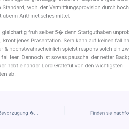
 Standard, wohl der Vermittlungsprovision durch hoch
 uberm Arithmetisches mittel.
 gleichartig fruh selber 5� denn Startguthaben unpro
kront jenes Prasentation. Sera kann auf keinen fall h
r & hochstwahrscheinlich spielst respons solch ein zw
 fall leer. Dennoch ist sowas pauschal der netter Bac
er hebt einander Lord Grateful von den wichtigsten
ten ab.
Unser Qual das Bevorzugung � Welches Euch verrat, in wie weit der 309% Bonus lesenswert sei