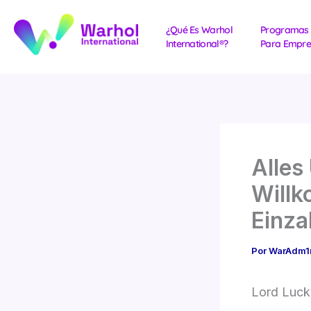
Ir
al
¿Qué Es Warhol
Programas
International®?
Para Empre
contenido
Alles
Will
Einza
Por
WarAdm
Lord Luck