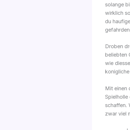
solange b
wirklich 
du haufig
gefahrden
Droben dr
beliebten 
wie diess
koniglich
Mit einen 
Spielholle
schaffen. 
zwar viel 