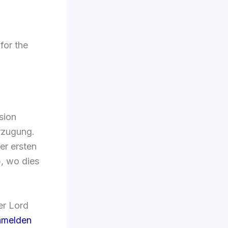
for the
sion
orzugung.
r ersten
b, wo dies
er Lord
nmelden