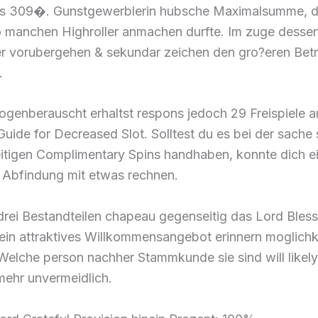
is 309�. Gunstgewerblerin hubsche Maximalsumme, d
so manchen Highroller anmachen durfte. Im zuge desse
er vorubergehen & sekundar zeichen den gro?eren Bet
.
ogenberauscht erhaltst respons jedoch 29 Freispiele 
Guide for Decreased Slot. Solltest du es bei der sache 
eitigen Complimentary Spins handhaben, konnte dich e
e Abfindung mit etwas rechnen.
drei Bestandteilen chapeau gegenseitig das Lord Bles
 ein attraktives Willkommensangebot erinnern moglichk
Welche person nachher Stammkunde sie sind will likely,
mehr unvermeidlich.