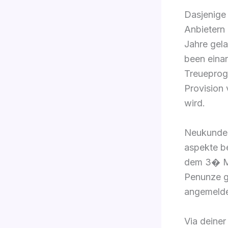
Dasjenige 
Anbietern 
Jahre gela
been eina
Treueprogr
Provision 
wird.
Neukunden 
aspekte be
dem 3� Ma
Penunze gl
angemeldet
Via deiner