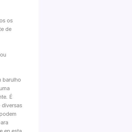
os os
te de
 ou
m barulho
 uma
te. É
 diversas
e podem
para
e en esta