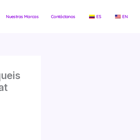
Nuestras Marcas
Contáctanos
ES
EN
ueis
at