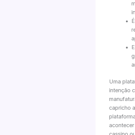
m
i
É
r
a
E
g
a
Uma plata
intenção c
manufatur
capricho 
plataform
acontecer
cassino o