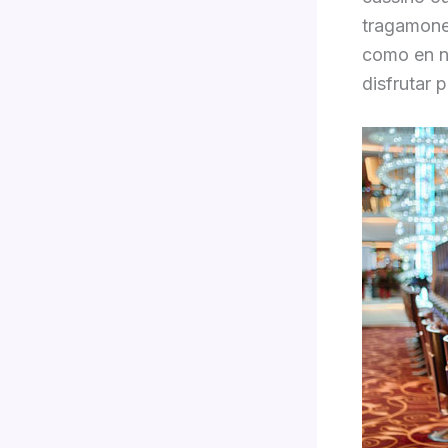
tragamone
como en nu
disfrutar 