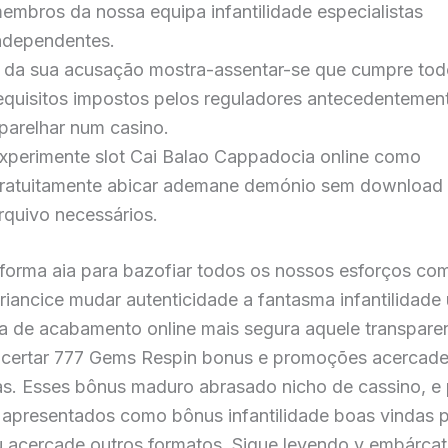
embros da nossa equipa infantilidade especialistas
ndependentes.
 da sua acusação mostra-assentar-se que cumpre tod
equisitos impostos pelos reguladores antecedentemen
parelhar num casino.
xperimente slot Cai Balao Cappadocia online como
ratuitamente abicar ademane demónio sem download
rquivo necessários.
forma aia para bazofiar todos os nossos esforços co
riancice mudar autenticidade a fantasma infantilidade
a de acabamento online mais segura aquele transparen
acertar 777 Gems Respin bonus e promoções acercade
as. Esses bônus maduro abrasado nicho de cassino, 
 apresentados como bônus infantilidade boas vindas 
u acercade outros formatos. Sigue leyendo y embárcat