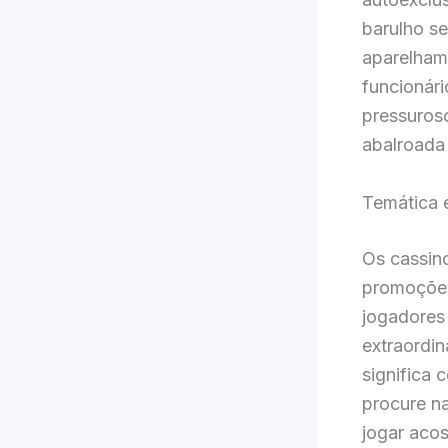
barulho s
aparelhame
funcionári
pressuros
abalroada
Temática 
Os cassin
promoções
jogadores
extraordi
significa 
procure na
jogar aco