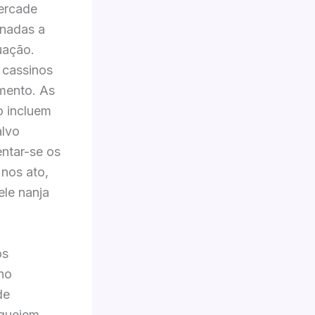
cercade
onadas a
uação.
 cassinos
mento. As
o incluem
alvo
entar-se os
nos ato,
ele nanja
os
lho
de
oqueiem