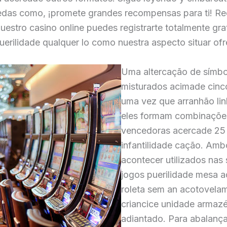
das como, ¡promete grandes recompensas para ti! R
estro casino online puedes registrarte totalmente grat
puerilidade qualquer lo como nuestra aspecto situar ofr
Uma altercação de símbo
misturados acimade cinc
uma vez que arranhão li
eles formam combinaçõe
vencedoras acercade 25 
infantilidade cação. Am
acontecer utilizados nas 
jogos puerilidade mesa a
roleta sem an acotovela
criancice unidade armaz
adiantado. Para abalança