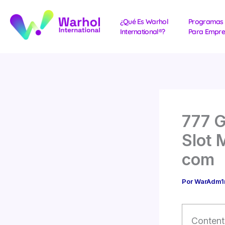
Ir
al
¿Qué Es Warhol
Programas
International®?
Para Empre
contenido
777 G
Slot 
com
Por
WarAdm
Content