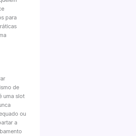
ce
os para
ráticas
uma
ar
rismo de
é uma slot
unca
adequado ou
artar a
abamento