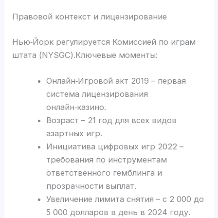
Правовой контекст и лицензирование
Нью‑Йорк регулируется Комиссией по играм
штата (NYSGC).Ключевые моменты:
Онлайн‑Игровой акт 2019 – первая
система лицензирования
онлайн‑казино.
Возраст – 21 год для всех видов
азартных игр.
Инициатива цифровых игр 2022 –
требования по инструментам
ответственного гемблинга и
прозрачности выплат.
Увеличение лимита снятия – с 2 000 до
5 000 долларов в день в 2024 году.