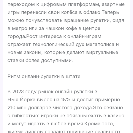
переходом к цифровым платформам, азартные
игры перенесли свои колёса в облако.Теперь
можно почувствовать вращение рулетки, сидя
в метро или за чашкой кофе в центре
города.Рост интереса к онлайн‑играм
отражает технологический дух мегаполиса и
новые законы, которые делают виртуальные
ставки более доступными.
Ритм онлайн‑рулетки в штате
В 2023 году рынок онлайн‑рулетки в
Нью‑Йорке вырос на 18% и достиг примерно
210 млн долларов чистого дохода.Это связано
с гибкостью: игроки не обязаны ехать в казино
и могут играть в любое время.Кроме того,
живые дилеры создают ощущение реального