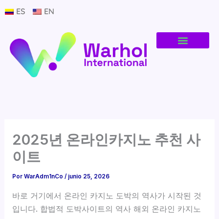
Ir
ES
EN
al
contenido
2025년 온라인카지노 추천 사
이트
Por
WarAdm1nCo
/
junio 25, 2026
바로 거기에서 온라인 카지노 도박의 역사가 시작된 것
입니다. 합법적 도박사이트의 역사 해외 온라인 카지노