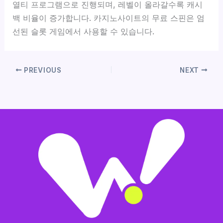
열티 프로그램으로 진행되며, 레벨이 올라갈수록 캐시
백 비율이 증가합니다. 카지노사이트의 무료 스핀은 엄
선된 슬롯 게임에서 사용할 수 있습니다.
PREVIOUS
NEXT