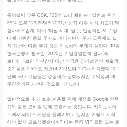
특허절벽 앞둔 GSK, 106억 달러 베팅뉴베일런트 주가
39% 오른 123.25달러2021년 상장 이후 사상 최고가 달
성바이오업계, 다시 ‘빅딜 시대’ 올 듯 안정적인 재무 상
태에 기반한 증설 투자도 이어지면서 주가 급등에도 실
적 개선에 따른 추가 상승 가능성에 무게가 실린다. 10일
한국은행이 발표한 ‘2025년 기업경영분석 결과(속
보)’에 따르면 외부감사 대상 비금융 영리법인의 매출액
증가율은 2.5%로 전년(4.2%)보다 1.7%p하락했다. 지
난해 국내 기업들은 성장세가 둔화됐지만 수익성과 재
무건전성은 개선된 것으로 나타났다.
일반적으로 추가 보호 계층을 위해 계정을 Google 인증
기와 같은 모바일 앱에 연결하는 것입니다. 카지노사이
트에서 라이브 게임을 플레이하고 싶지만 어떻게 시작
해야 할지 모르시겠습니까? 이는 종종 VIP 클럽 또는 로