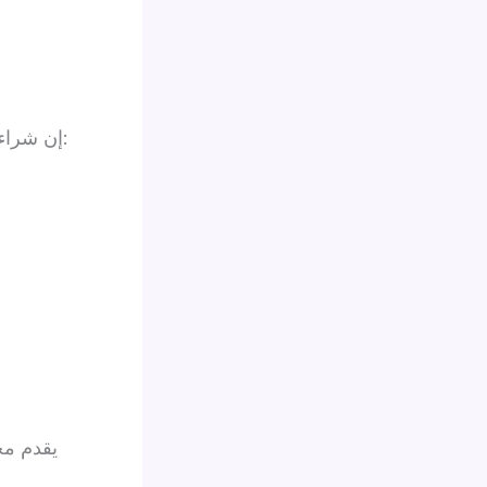
إن شراء الستيرويدات من مصادر غير موثوقة يمكن أن يؤدي إلى عدة مخاطر، منها: