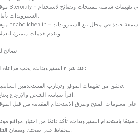
موقع Steroidly – يحتوي على تقييمات شاملة للمن
الستيرويدات بأمان.
موقع anabolichealth – يتمتع بسمعة جيدة في م
ويقدم خدمات متميزة للعملاء.
نصائح لل
عند شراء الستيرويدات، يجب مراعاة النقاط التالية:
تحقق من تقييمات الموقع وتجارب المستخدمين السابقين.
اقرأ سياسة الشحن والإرجاع بعناية.
مهتمًا باستخدام الستيرويدات، تأكد دائمًا من اختيار مواقع موث
للحفاظ على صحتك وضمان النتائج المرغوبة.