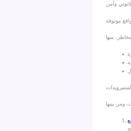
اقع موثوقة
لستيرويدات