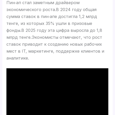
Пин‑ап стал заметным драйвером
экономического роста.В 2024 году общая
сумма ставок в пин‑апе достигла 1,2 млрд
тенге, из которых 35% ушли в призовые
фонды.В 2025 году эта цифра выросла до 1,8
млрд тенге.Экономисты отмечают, что рост
ставок приводит к созданию новых рабочих
мест в IT, маркетинге, поддержке клиентов и
аналитике.