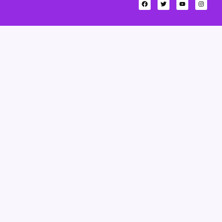
a
w
o
n
c
i
u
s
e
t
t
t
b
t
u
a
o
e
b
g
o
r
e
r
k
a
m