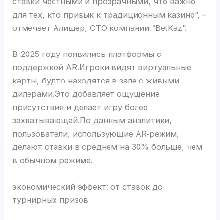
ставки честными и прозрачными, что важно
для тех, кто привык к традиционным казино”, –
отмечает Алишер, CTO компании “BetKaz”.
В 2025 году появились платформы с
поддержкой AR.Игроки видят виртуальные
карты, будто находятся в зале с живыми
дилерами.Это добавляет ощущение
присутствия и делает игру более
захватывающей.По данным аналитики,
пользователи, использующие AR‑режим,
делают ставки в среднем на 30% больше, чем
в обычном режиме.
экономический эффект: от ставок до
турнирных призов