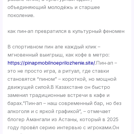
объединяющий молодёжь и старшее
поколение.
как пин‑ап превратился в культурный феномен
В спортивном пин апе каждый клик –
мгновенный выигрыш, как кофе в метро:
https://pinapmobilnoeprilozhenie.site/
.Пин‑ап –
это не просто игра, а ритуал, где ставки
становятся “пином” – короткой, но мощной
движущей силой.В Казахстане он быстро
заменил традиционные встречи в кафе и
барах.”Пин‑ап – наш современный бар, но без
алкоголя и с яркой графикой”, – отмечает
блогер Амангали из Астаны, который в 2025
году провёл серию интервью с игроками.Он