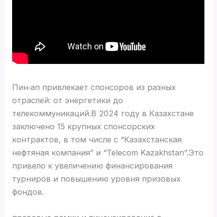
Пин‑ап привлекает спонсоров из разных
отраслей: от энергетики до
телекоммуникаций.В 2024 году в Казахстане
заключено 15 крупных спонсорских
контрактов, в том числе с “Казахстанская
нефтяная компания” и “Telecom Kazakhstan”.Это
привело к увеличению финансирования
турниров и повышению уровня призовых
фондов.