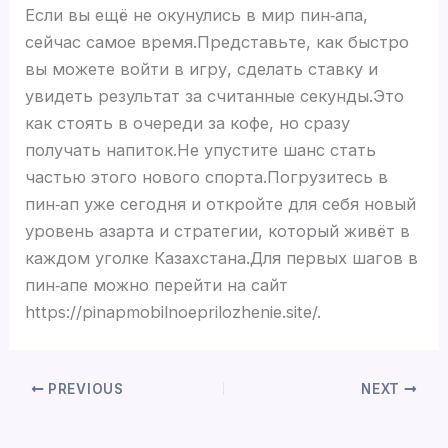
Если вы ещё не окунулись в мир пин‑апа,
сейчас самое время.Представьте, как быстро
вы можете войти в игру, сделать ставку и
увидеть результат за считанные секунды.Это
как стоять в очереди за кофе, но сразу
получать напиток.Не упустите шанс стать
частью этого нового спорта.Погрузитесь в
пин‑ап уже сегодня и откройте для себя новый
уровень азарта и стратегии, который живёт в
каждом уголке Казахстана.Для первых шагов в
пин‑апе можно перейти на сайт
https://pinapmobilnoeprilozhenie.site/.
PREVIOUS
NEXT