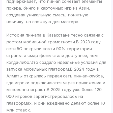
подчёркивает, что пин‑ап сочетает элементы
покера, бинго и карточных игр из Азии,
создавая уникальную смесь, понятную
новичку, но сложную для мастера.
История пин‑апа в Казахстане тесно связана с
ростом мобильной грамотности.В 2023 году
сети 5G покрыли почти 90% территории
страны, а смартфоны стали доступнее, чем
когда‑либо.Это создало идеальные условия для
запуска мобильных платформ.В 2024 году в
Алматы открылась первая сеть пин‑ап‑клубов,
где игроки подключаются через приложение и
мгновенно играют.В 2025 году уже более 120
000 игроков зарегистрировалось на
платформах, и они ежедневно делают более 10
млн ставок.