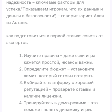
надёжность – ключевые факторы для
успеха.”Показываем игрокам, что их данные и
деньги в безопасности”, – говорит юрист Алия
из Астаны.
как подготовиться к первой ставке: советы от
экспертов
Изучите правила – даже если игра
кажется простой, нюансы важны.
Определите бюджет – установите
лимит, который готовы потерять.
Выбирайте платформу с хорошей
репутацией – проверьте отзывы и
наличие лицензии.
Тренируйтесь в демо‑режиме – это
поможет понять динамику игры.