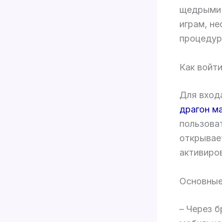
щедрыми 
играм, н
процедур
Как войти
Для вход
драгон м
пользова
открывае
активиро
Основные
– Через 