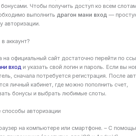
бонусами. Чтобы получить доступ ко всем слотам 
еобходимо выполнить
драгон мани вход
— просту
у авторизации.
 в аккаунт?
а на официальный сайт достаточно перейти по ссы
ани вход
и указать свой логин и пароль. Если вы н
тель, сначала потребуется регистрация. После ав
тся личный кабинет, где можно пополнить счет,
вать бонусы и выбрать любимые слоты.
 способы авторизации
браузер на компьютере или смартфоне. – С помощ