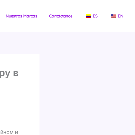
Nuestras Marcas
Contáctanos
ES
EN
ру в
айном и