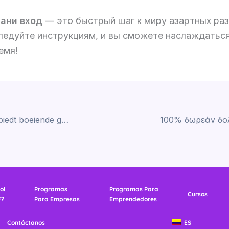
ани вход
— это быстрый шаг к миру азартных раз
ледуйте инструкциям, и вы сможете наслаждаться
емя!
Coin Casino site biedt boeiende games, eerlijke uitbetalingen en waar vertrouwen in Nederland
ol
Programas
Programas Para
Cursos
®?
Para Empresas
Emprendedores
Contáctanos
ES