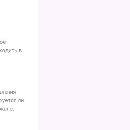
ное
ходить в
вления
руется ли
ркало.